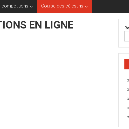
 compétitions
Course des célestins
TIONS EN LIGNE
Re