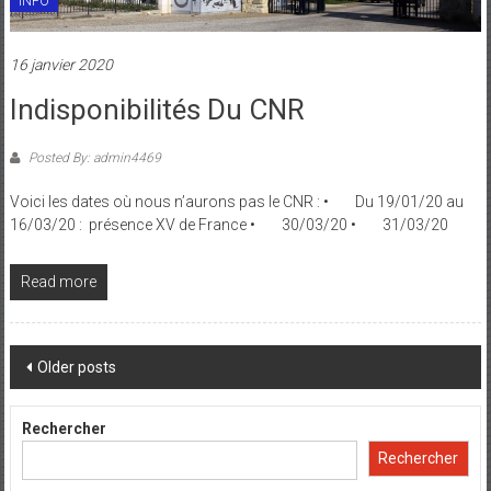
INFO
16 janvier 2020
Indisponibilités Du CNR
Posted By: admin4469
Voici les dates où nous n’aurons pas le CNR : • Du 19/01/20 au
16/03/20 : présence XV de France • 30/03/20 • 31/03/20
Read more
Posts
Older posts
navigation
Rechercher
Rechercher