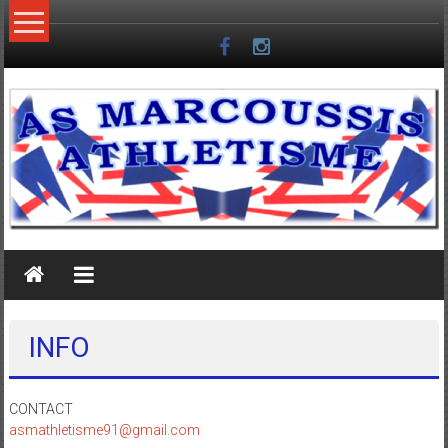
Skip
to
content
INFO
CONTACT
asmathletisme91@gmail.com