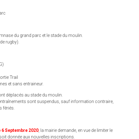
arc
ymnase du grand parc et le stade du moulin.
de rugby).
G)
rtie Trail
nes et sans entraineur.
sont déplacés au stade du moulin.
entraînements sont suspendus, sauf information contraire,
 fériés.
e 6 Septembre 2020
, la mairie demande, en vue de limiter le
oit donnée aux nouvelles inscriptions.