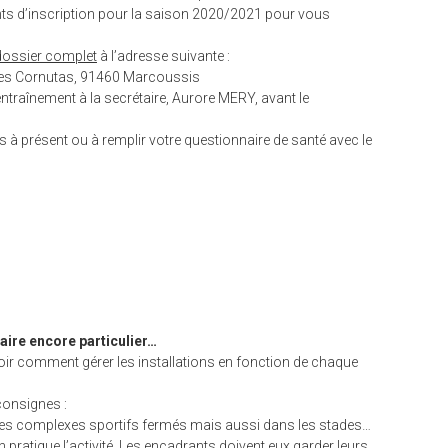
nts d’inscription pour la saison 2020/2021 pour vous
dossier complet
à l’adresse suivante :
des Cornutas, 91460 Marcoussis
ntraînement à la secrétaire, Aurore MERY, avant le
 à présent ou à remplir votre questionnaire de santé avec le
taire encore particulier…
oir comment gérer les installations en fonction de chaque
consignes :
es complexes sportifs fermés mais aussi dans les stades…
ratique l’activité. Les encadrants doivent eux garder leurs