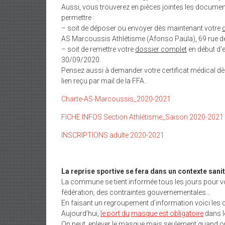
Aussi, vous trouverez en pièces jointes les docume
permettre :
– soit de déposer ou envoyer dès maintenant votre
AS Marcoussis Athlétisme (Afonso Paula), 69 rue 
– soit de remettre votre
dossier complet
en début d’e
30/09/2020.
Pensez aussi à demander votre certificat médical dès
lien reçu par mail de la FFA.
Charte-AS-Marcoussis_2020-2021
FICHE INFOS Section Athlétisme_Saison 2020-2021
INSCRIPTIONS adulte 2020-2021
La reprise sportive se fera dans un contexte sani
La commune se tient informée tous les jours pour v
fédération, des contraintes gouvernementales…
En faisant un regroupement d’information voici les 
Aujourd’hui,
le port du
masque est obligatoire
dans l
On peut enlever le masque mais seulement quand on p