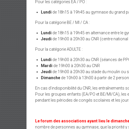
Pour les catégories EA / PO :
Lundi
de 18h15 à 19h45 au gymnase du grand p
Pour la catégorie BE / MI / CA :
Lundi
de 18h15 à 19h45 en alternance entre le g
Jeudi
de 19h00 à 20h30 au CNR (centre national 
Pour la catégorie ADULTE :
Lundi
de 19h00 à 20h30 au CNR (séances de PP
Mardi
de 19h00 à 20h30 au CNR
Jeudi
de 19h00 à 20h30 au stade du moulin ou so
Dimanche
de 10h00 à 13h00 à partir de 2 person
En cas d’indisponibilité du CNR, les entraînements 
Pour les groupes enfants (EA/PO et BE/MI/CA), les 
pendant les périodes de congés scolaires et les jours
Le forum des associations ayant lieu le dimanch
nombre de personnes au gymnase, que la priorité y s